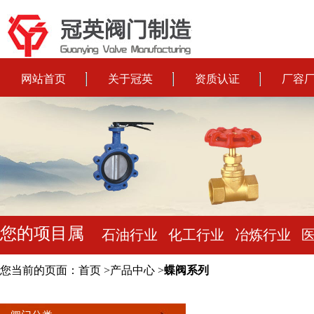
网站首页
关于冠英
资质认证
厂容
您的项目属
石油行业
化工行业
冶炼行业
于:
您当前的页面：
首页
>
产品中心
>
蝶阀系列