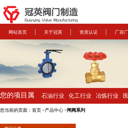
网站首页
关于冠英
资质认证
厂容
您的项目属
石油行业
化工行业
冶炼行业
于:
您当前的页面：
首页
>
产品中心
>
闸阀系列