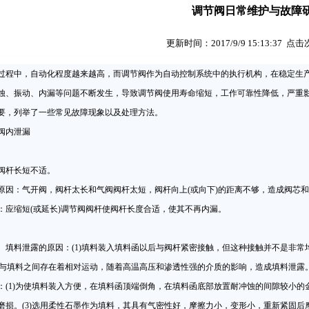
调节阀日常维护与故障
更新时间：2017/9/9 15:13:37 点
过程中，自动化程度越来越高，而调节阀作为自动控制系统中的执行机构，在稳定生
蚀、振动、内漏等问题不断发生，导致调节阀使用寿命缩短，工作可靠性降低，严重
要，列举了一些常见故障现象以及处理方法。
内泄漏
杆长短不适。
：气开阀，阀杆太长和气阀阀杆太短，阀杆向上(或向下)的距离不够，造成阀芯和
缩短(或延长)调节阀阀杆使阀杆长度合适，使其不再内漏。
料泄露的原因：(1)填料装入填料函以后与阀杆紧密接触，但这种接触并不是非常
阀杆与填料之间存在着相对运动，随着高温高压和渗透性强的介质的影响，造成填料泄露
：(1)为使填料装入方便，在填料函顶端倒角，在填料函底部放置耐冲蚀的间隙较小的
磨损。(3)选用柔性石墨作为填料，其具有气密性好，摩擦力小，变形小，重新紧固后