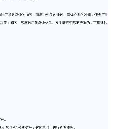
陷可导致腐蚀的加强，而腐蚀介质的通过，流体介质的冲刷，便会产生
决对策：阀芯、阀座选用耐腐蚀材质。发生磨损变形不严重的，可用细砂
卡死。
(气动阀);检查信号；解体阀门，进行检查修理。