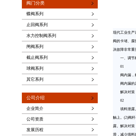
阀门分类
蝶阀系列
止回阀系列
现代工业生产
水力控制阀系列
阀的卡堵、腐
闸阀系列
决故障非常重
截止阀系列
一、调节阀
01
球阀系列
阀内漏，阀
其它系列
阀内漏的原因
解决对策：应
公司介绍
02
企业简介
填料泄露。填
触上。(2)
公司资质
露。解决对策
发展历程
滑，减少填料