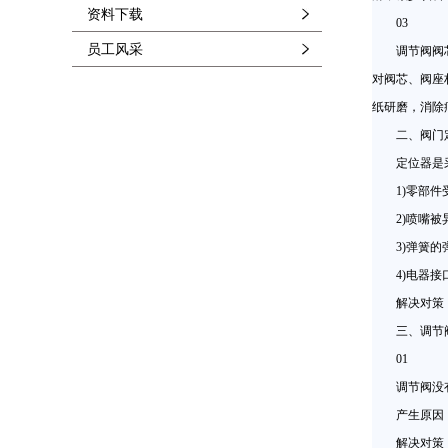
资料下载
03
员工风采
调节阀阀芯、
对阀芯、阀座
纸研磨，消除
二、阀门定
定位器是采
1)零部件受
2)喷嘴被异
3)弹簧的弹
4)电器接口
解决对策：将
三、调节阀
01
调节阀没有
产生原因：气
解决对策：检