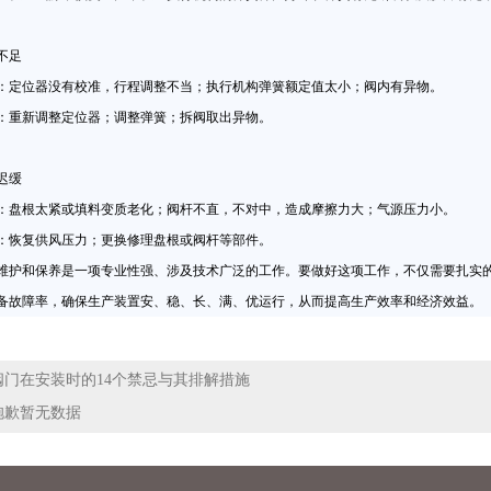
不足
位器没有校准，行程调整不当；执行机构弹簧额定值太小；阀内有异物。
重新调整定位器；调整弹簧；拆阀取出异物。
迟缓
根太紧或填料变质老化；阀杆不直，不对中，造成摩擦力大；气源压力小。
恢复供风压力；更换修理盘根或阀杆等部件。
和保养是一项专业性强、涉及技术广泛的工作。要做好这项工作，不仅需要扎实的
备故障率，确保生产装置安、稳、长、满、优运行，从而提高生产效率和经济效益。
阀门在安装时的14个禁忌与其排解措施
抱歉暂无数据