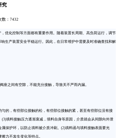
研究
击次数：7432
产，优化控制等方面都有重要作用。随着装置长周期、高负荷运行，调节
影响生产装置安全平稳运行。因此，在日常维护中需要及时准确查找和解
阀座之间有空隙，不能充分接触，导致关不严而内漏。
均匀的，有些部位接触的松，有些部位接触的紧，甚至有些部位没有接
。(3)填料接触压力逐渐衰减，填料自身等原因，介质就会从间隙向外泄
金属保护环，以防止填料被介质冲刷。(2)填料函与填料接触表面要光
摩擦力不发生变化等特点。