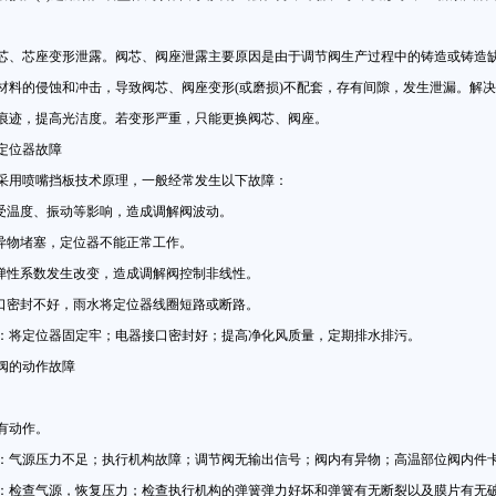
芯座变形泄露。阀芯、阀座泄露主要原因是由于调节阀生产过程中的铸造或铸造缺
材料的侵蚀和冲击，导致阀芯、阀座变形(或磨损)不配套，存有间隙，发生泄漏。解
痕迹，提高光洁度。若变形严重，只能更换阀芯、阀座。
位器故障
用喷嘴挡板技术原理，一般经常发生以下故障：
温度、振动等影响，造成调解阀波动。
物堵塞，定位器不能正常工作。
性系数发生改变，造成调解阀控制非线性。
密封不好，雨水将定位器线圈短路或断路。
定位器固定牢；电器接口密封好；提高净化风质量，定期排水排污。
的动作故障
动作。
源压力不足；执行机构故障；调节阀无输出信号；阀内有异物；高温部位阀内件
查气源，恢复压力；检查执行机构的弹簧弹力好坏和弹簧有无断裂以及膜片有无破损